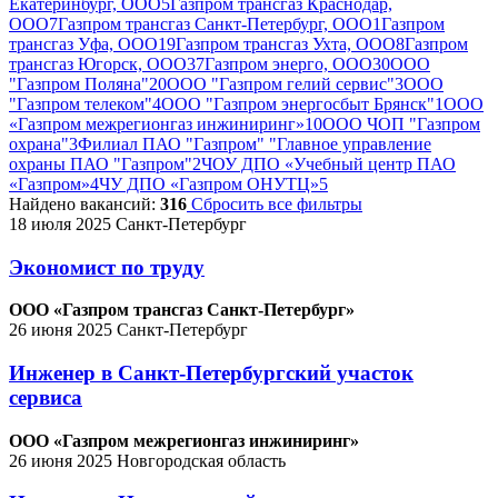
Екатеринбург, ООО
5
Газпром трансгаз Краснодар,
ООО
7
Газпром трансгаз Санкт-Петербург, ООО
1
Газпром
трансгаз Уфа, ООО
19
Газпром трансгаз Ухта, ООО
8
Газпром
трансгаз Югорск, ООО
37
Газпром энерго, ООО
30
ООО
"Газпром Поляна"
20
ООО "Газпром гелий сервис"
3
ООО
"Газпром телеком"
4
ООО "Газпром энергосбыт Брянск"
1
ООО
«Газпром межрегионгаз инжиниринг»
10
ООО ЧОП "Газпром
охрана"
3
Филиал ПАО "Газпром" "Главное управление
охраны ПАО "Газпром"
2
ЧОУ ДПО «Учебный центр ПАО
«Газпром»
4
ЧУ ДПО «Газпром ОНУТЦ»
5
Найдено вакансий:
316
Сбросить все фильтры
18 июля 2025
Санкт-Петербург
Экономист по труду
ООО «Газпром трансгаз Санкт-Петербург»
26 июня 2025
Санкт-Петербург
Инженер в Санкт-Петербургский участок
сервиса
ООО «Газпром межрегионгаз инжиниринг»
26 июня 2025
Новгородская область