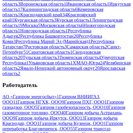
область
3
Воронежская область
1
Ивановская область
1
Иркутская
область
17
Калининградская область
6
Кемеровская
область
1
Краснодарский край
34
Красноярский
край
1
Курганская область
3
Курская область
1
Ленинградская
область
19
Москва
5
Московская область
6
Нижегородская
область
1
Новгородская область
1
Республика
Адыгея
2
Республика Башкортостан
20
Республика
Коми
3
Республика Марий Эл (Марийская)
1
Республика
Татарстан
7
Ростовская область
3
Самарская область
2
Санкт-
Петербург
51
Саратовская область
1
Свердловская
область
20
Тульская область
3
Тюменская область
4
Удмуртская
Республика
1
Ульяновская область
1
ХМАО-Югра
24
Челябинская
область
2
Ямало-Ненецкий автономный округ
20
Ярославская
область
2
Работодатель
АО «Газпром энергосбыт»
1
Газпром ВНИИГАЗ,
ООО
11
Газпром НГХК, ООО
9
Газпром ПХГ, ООО
1
Газпром
газнадзор, ООО
5
Газпром газобезопасность, ООО
10
Газпром
газомоторное топливо, ООО
40
Газпром добыча Астрахань,
ООО
9
Газпром добыча Иркутск, ООО
13
Газпром добыча
Краснодар, ООО
1
Газпром добыча Кузнецк, ООО
1
Газпром
переработка Благовещенск, ООО
55
Газпром трансгаз