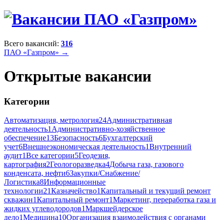
Всего вакансий:
316
ПАО «Газпром» →
Открытые вакансии
Категории
Автоматизация, метрология
24
Административная
деятельность
1
Административно-хозяйственное
обеспечение
13
Безопасность
6
Бухгалтерский
учет
6
Внешнеэкономическая деятельность
1
Внутренний
аудит
1
Все категории
5
Геодезия,
картография
2
Геологоразведка
4
Добыча газа, газового
конденсата, нефти
6
Закупки/Снабжение/
Логистика
8
Информационные
технологии
21
Казначейство
1
Капитальный и текущий ремонт
скважин
1
Капитальный ремонт
1
Маркетинг, переработка газа и
жидких углеводородов
1
Маркшейдерское
дело
1
Медицина
10
Организация взаимодействия с органами