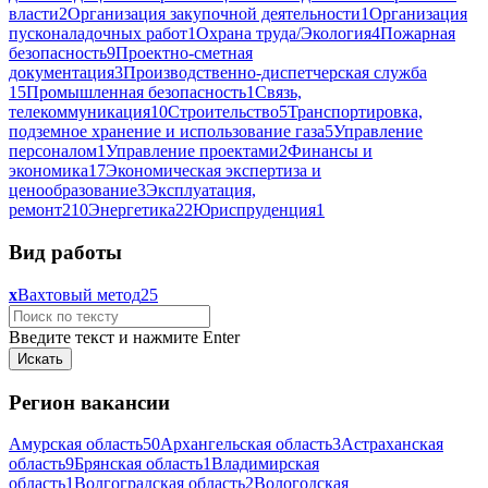
власти
2
Организация закупочной деятельности
1
Организация
пусконаладочных работ
1
Охрана труда/Экология
4
Пожарная
безопасность
9
Проектно-сметная
документация
3
Производственно-диспетчерская служба
15
Промышленная безопасность
1
Связь,
телекоммуникация
10
Строительство
5
Транспортировка,
подземное хранение и использование газа
5
Управление
персоналом
1
Управление проектами
2
Финансы и
экономика
17
Экономическая экспертиза и
ценообразование
3
Эксплуатация,
ремонт
210
Энергетика
22
Юриспруденция
1
Вид работы
x
Вахтовый метод
25
Введите текст и нажмите Enter
Регион вакансии
Амурская область
50
Архангельская область
3
Астраханская
область
9
Брянская область
1
Владимирская
область
1
Волгоградская область
2
Вологодская