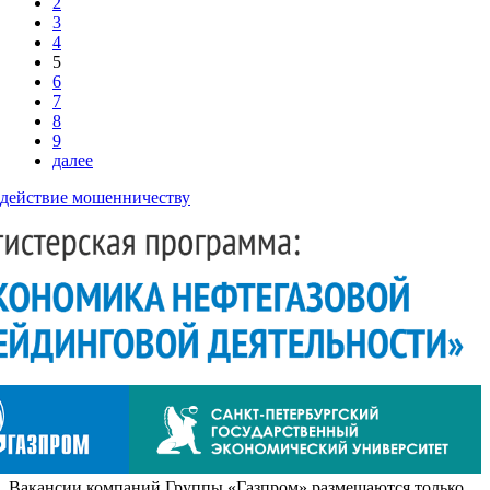
2
3
4
5
6
7
8
9
далее
действие мошенничеству
Вакансии компаний Группы «Газпром» размещаются только