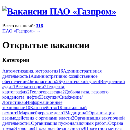
Всего вакансий:
316
ПАО «Газпром» →
Открытые вакансии
Категории
Автоматизация, метрология
16
Административная
деятельность
1
Административно-хозяйственное
обеспечение
4
Безопасность
5
Бухгалтерский учет
4
Внутренний
аудит
1
Все категории
2
Геодезия,
картография
2
Геологоразведка
2
Добыча газа, газового
конденсата, нефти
5
Закупки/Снабжение/
Логистика
6
Информационные
технологии
10
Казначейство
1
Капитальный
ремонт
1
Маркшейдерское дело
1
Медицина
2
Организация
взаимодействия с органами власти
2
Организация закупочной
деятельности
1
Организация пусконаладочных работ
1
Охрана
труда/Экология
4
Пожарная безопасность
9
Проектно-сметная