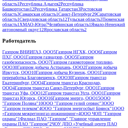
область
1
Республика Адыгея
2
Республика
Башкортостан
12
Республика Татарстан
3
Ростовская
область
3
Самарская область
1
Санкт-Петербург
29
Саратовская
область
1
Свердловская область
12
Тульская область
3
Тюменская
область
1
ХМАО-Югра
7
Челябинская область
1
Ямало-Ненецкий
автономный округ
12
Ярославская область
2
Работодатель
Газпром ВНИИГАЗ, ООО
5
Газпром НГХК, ООО
6
Газпром
ПХГ, ООО
1
Газпром газнадзор, ООО
5
Газпром
газобезопасность, ООО
7
Газпром газомоторное топливо,
ООО
30
Газпром добыча Астрахань, ООО
2
Газпром добыча
Иркутск, ООО
10
Газпром добыча Кузнецк, ООО
1
Газпром
переработка Благовещенск, ООО
30
Газпром трансгаз
Екатеринбург, ООО
4
Газпром трансгаз Краснодар,
ООО
4
Газпром трансгаз Санкт-Петербург, ООО
1
Газпром
трансгаз Уфа, ООО
12
Газпром трансгаз Ухта, ООО
1
Газпром
трансгаз Югорск, ООО
16
Газпром энерго, ООО
15
ООО
"Газпром Поляна"
10
ООО "Газпром гелий сервис"
3
ООО
"Газпром телеком"
4
ООО "Газпром энергосбыт Брянск"
1
ООО
«Газпром межрегионгаз инжиниринг»
4
ООО ЧОП "Газпром
охрана"
1
Филиал ПАО "Газпром" "Главное управление
охраны ПАО "Газпром"
2
ЧОУ ДПО «Учебный центр ПАО