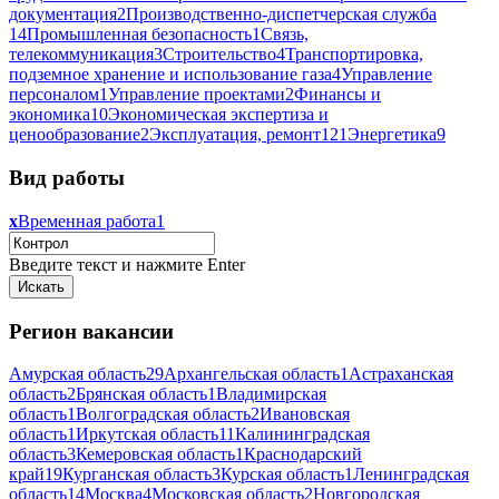
документация
2
Производственно-диспетчерская служба
14
Промышленная безопасность
1
Связь,
телекоммуникация
3
Строительство
4
Транспортировка,
подземное хранение и использование газа
4
Управление
персоналом
1
Управление проектами
2
Финансы и
экономика
10
Экономическая экспертиза и
ценообразование
2
Эксплуатация, ремонт
121
Энергетика
9
Вид работы
x
Временная работа
1
Введите текст и нажмите Enter
Регион вакансии
Амурская область
29
Архангельская область
1
Астраханская
область
2
Брянская область
1
Владимирская
область
1
Волгоградская область
2
Ивановская
область
1
Иркутская область
11
Калининградская
область
3
Кемеровская область
1
Краснодарский
край
19
Курганская область
3
Курская область
1
Ленинградская
область
14
Москва
4
Московская область
2
Новгородская