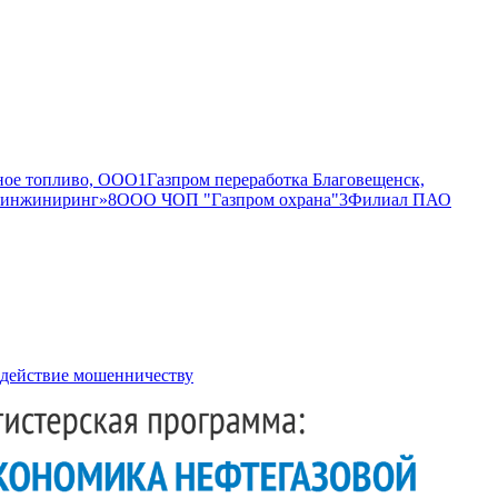
ное топливо, ООО
1
Газпром переработка Благовещенск,
 инжиниринг»
8
ООО ЧОП "Газпром охрана"
3
Филиал ПАО
действие мошенничеству