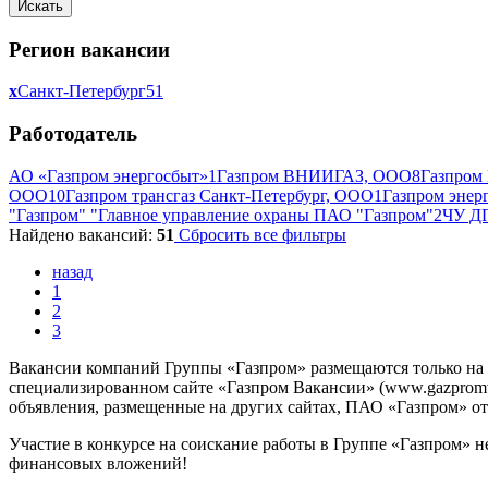
Регион вакансии
x
Санкт-Петербург
51
Работодатель
АО «Газпром энергосбыт»
1
Газпром ВНИИГАЗ, ООО
8
Газпром
ООО
10
Газпром трансгаз Санкт-Петербург, ООО
1
Газпром энер
"Газпром" "Главное управление охраны ПАО "Газпром"
2
ЧУ Д
Найдено вакансий:
51
Сбросить все фильтры
назад
1
2
3
Вакансии компаний Группы «Газпром» размещаются только на
специализированном сайте «Газпром Вакансии» (www.gazpromvac
объявления, размещенные на других сайтах, ПАО «Газпром» отв
Участие в конкурсе на соискание работы в Группе «Газпром» н
финансовых вложений!