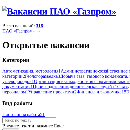
Всего вакансий:
316
ПАО «Газпром» →
Открытые вакансии
Категории
Автоматизация, метрология
1
Административно-хозяйственное 
категории
2
Геологоразведка
3
Добыча газа, газового конденсата,
углеводородов
1
Организация взаимодействия с органами власт
документация
1
Производственно-диспетчерская служба
1
Связь
персоналом
1
Управление проектами
2
Финансы и экономика
15
Э
Вид работы
Постоянная работа
51
Введите текст и нажмите Enter