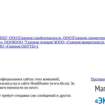
 ПХГ, ООО
1
Газпром газобезопасность, ООО
3
Газпром газомотор
го, ООО
8
ООО "Газпром телеком"
4
ООО «Газпром межрегионгаз
ПО «Газпром ОНУТЦ»
1
 официальных сайтах этих компаний,
Противо
ancy.ru) и сайте HeadHunter (www.hh.ru). За
етственности не несет.
е требует отправки смс-сообщений и других