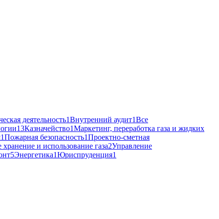
еская деятельность
1
Внутренний аудит
1
Все
логии
13
Казначейство
1
Маркетинг, переработка газа и жидких
я
1
Пожарная безопасность
1
Проектно-сметная
 хранение и использование газа
2
Управление
онт
5
Энергетика
1
Юриспруденция
1