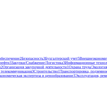
обеспечение
2
Безопасность
3
Бухгалтерский учет
5
Внешнеэкономич
 нефти
3
Закупки/Снабжение/Логистика
3
Информационные техно
и
2
Организация закупочной деятельности
1
Охрана труда/Экологи
, телекоммуникация
3
Строительство
1
Транспортировка, подземное
кономическая экспертиза и ценообразование
3
Эксплуатация, рем