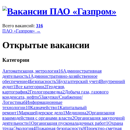
Всего вакансий:
316
ПАО «Газпром» →
Открытые вакансии
Категории
Автоматизация, метрология
16
Административная
деятельность
1
Административно-хозяйственное
обеспечение
4
Безопасность
5
Бухгалтерский учет
4
Внутренний
аудит
1
Все категории
2
Геодезия,
картография
2
Геологоразведка
2
Добыча газа, газового
конденсата, нефти
5
Закупки/Снабжение/
Логистика
6
Информационные
технологии
10
Казначейство
1
Капитальный
ремонт
1
Маркшейдерское дело
1
Медицина
2
Организация
взаимодействия с органами власти
2
Организация закупочной
деятельности
1
Организация пусконаладочных работ
1
Охрана
труда/Экология
4
Пожарная безопасность
9
Проектно-сметная