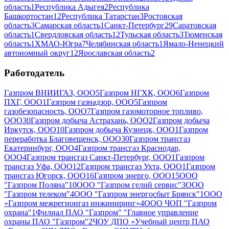
область
1
Республика Адыгея
2
Республика
Башкортостан
12
Республика Татарстан
3
Ростовская
область
3
Самарская область
1
Санкт-Петербург
29
Саратовская
область
1
Свердловская область
12
Тульская область
3
Тюменская
область
1
ХМАО-Югра
7
Челябинская область
1
Ямало-Ненецкий
автономный округ
12
Ярославская область
2
Работодатель
Газпром ВНИИГАЗ, ООО
5
Газпром НГХК, ООО
6
Газпром
ПХГ, ООО
1
Газпром газнадзор, ООО
5
Газпром
газобезопасность, ООО
7
Газпром газомоторное топливо,
ООО
30
Газпром добыча Астрахань, ООО
2
Газпром добыча
Иркутск, ООО
10
Газпром добыча Кузнецк, ООО
1
Газпром
переработка Благовещенск, ООО
30
Газпром трансгаз
Екатеринбург, ООО
4
Газпром трансгаз Краснодар,
ООО
4
Газпром трансгаз Санкт-Петербург, ООО
1
Газпром
трансгаз Уфа, ООО
12
Газпром трансгаз Ухта, ООО
1
Газпром
трансгаз Югорск, ООО
16
Газпром энерго, ООО
15
ООО
"Газпром Поляна"
10
ООО "Газпром гелий сервис"
3
ООО
"Газпром телеком"
4
ООО "Газпром энергосбыт Брянск"
1
ООО
«Газпром межрегионгаз инжиниринг»
4
ООО ЧОП "Газпром
охрана"
1
Филиал ПАО "Газпром" "Главное управление
охраны ПАО "Газпром"
2
ЧОУ ДПО «Учебный центр ПАО