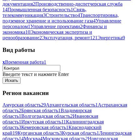
документация
2
Производственно-диспетчерская служба
14
Промышленная безопасность
1
Связь,
телекоммуникация
3
Строительство
4
Транспортировка,
подземное хранение и использование газа
4
Управление
персоналом
1
Управление проектами
2
Финансы и
экономика
10
Экономическая экспертиза и
ценообразование
2
Эксплуатация, ремонт
121
Энергетика
9
Вид работы
x
Временная работа
1
Введите текст и нажмите Enter
Регион вакансии
Амурская область
29
Архангельская область
1
Астраханская
область
2
Брянская область
1
Владимирская
область
1
Волгоградская область
2
Ивановская
область
1
Иркутская область
11
Калининградская
область
3
Кемеровская область
1
Краснодарский
край
19
Курганская область
3
Курская область
1
Ленинградская
область
14
Москва
4
Московская область
2
Новгородская