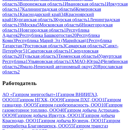
область
3
Воронежская область
1
Ивановская область
1
Иркутская
область
17
Калининградская область
6
Кемеровская
область
1
Краснодарский край
34
Красноярский
край
1
Курганская область
3
Курская область
1
Ленинградская
область
19
Москва
5
Московская область
6
Нижегородская
область
1
Новгородская область
1
Республика
Адыгея
2
Республика Башкортостан
20
Республика
Коми
3
Республика Марий Эл (Марийская)
1
Республика
Татарстан
7
Ростовская область
3
Самарская область
2
Санкт-
Петербург
51
Саратовская область
1
Свердловская
область
20
Тульская область
3
Тюменская область
4
Удмуртская
Республика
1
Ульяновская область
1
ХМАО-Югра
24
Челябинская
область
2
Ямало-Ненецкий автономный округ
20
Ярославская
область
2
Работодатель
АО «Газпром энергосбыт»
1
Газпром ВНИИГАЗ,
ООО
11
Газпром НГХК, ООО
9
Газпром ПХГ, ООО
1
Газпром
газнадзор, ООО
5
Газпром газобезопасность, ООО
10
Газпром
газомоторное топливо, ООО
40
Газпром добыча Астрахань,
ООО
9
Газпром добыча Иркутск, ООО
13
Газпром добыча
Краснодар, ООО
1
Газпром добыча Кузнецк, ООО
1
Газпром
переработка Благовещенск, ООО
55
Газпром трансгаз