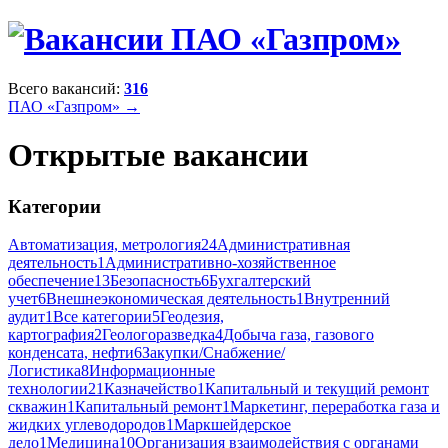
Всего вакансий:
316
ПАО «Газпром» →
Открытые вакансии
Категории
Автоматизация, метрология
24
Административная
деятельность
1
Административно-хозяйственное
обеспечение
13
Безопасность
6
Бухгалтерский
учет
6
Внешнеэкономическая деятельность
1
Внутренний
аудит
1
Все категории
5
Геодезия,
картография
2
Геологоразведка
4
Добыча газа, газового
конденсата, нефти
6
Закупки/Снабжение/
Логистика
8
Информационные
технологии
21
Казначейство
1
Капитальный и текущий ремонт
скважин
1
Капитальный ремонт
1
Маркетинг, переработка газа и
жидких углеводородов
1
Маркшейдерское
дело
1
Медицина
10
Организация взаимодействия с органами