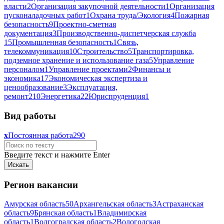
власти
2
Организация закупочной деятельности
1
Организация
пусконаладочных работ
1
Охрана труда/Экология
4
Пожарная
безопасность
9
Проектно-сметная
документация
3
Производственно-диспетчерская служба
15
Промышленная безопасность
1
Связь,
телекоммуникация
10
Строительство
5
Транспортировка,
подземное хранение и использование газа
5
Управление
персоналом
1
Управление проектами
2
Финансы и
экономика
17
Экономическая экспертиза и
ценообразование
3
Эксплуатация,
ремонт
210
Энергетика
22
Юриспруденция
1
Вид работы
x
Постоянная работа
290
Введите текст и нажмите Enter
Регион вакансии
Амурская область
50
Архангельская область
3
Астраханская
область
9
Брянская область
1
Владимирская
область
1
Волгоградская область
2
Вологодская