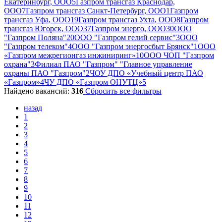
Екатеринбург, ООО
5
Газпром трансгаз Краснодар,
ООО
7
Газпром трансгаз Санкт-Петербург, ООО
1
Газпром
трансгаз Уфа, ООО
19
Газпром трансгаз Ухта, ООО
8
Газпром
трансгаз Югорск, ООО
37
Газпром энерго, ООО
30
ООО
"Газпром Поляна"
20
ООО "Газпром гелий сервис"
3
ООО
"Газпром телеком"
4
ООО "Газпром энергосбыт Брянск"
1
ООО
«Газпром межрегионгаз инжиниринг»
10
ООО ЧОП "Газпром
охрана"
3
Филиал ПАО "Газпром" "Главное управление
охраны ПАО "Газпром"
2
ЧОУ ДПО «Учебный центр ПАО
«Газпром»
4
ЧУ ДПО «Газпром ОНУТЦ»
5
Найдено вакансий:
316
Сбросить все фильтры
назад
1
2
3
4
5
6
7
8
9
10
11
12