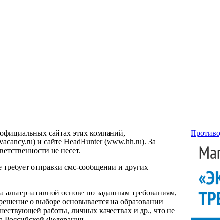
 официальных сайтах этих компаний,
Противо
ancy.ru) и сайте HeadHunter (www.hh.ru). За
етственности не несет.
е требует отправки смс-сообщений и других
на альтернативной основе по заданным требованиям,
 решение о выборе основывается на образовании
ествующей работы, личных качествах и др., что не
са Российской Федерации.