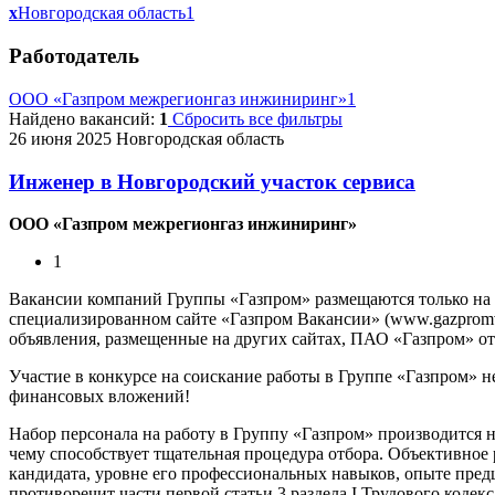
x
Новгородская область
1
Работодатель
ООО «Газпром межрегионгаз инжиниринг»
1
Найдено вакансий:
1
Сбросить все фильтры
26 июня 2025
Новгородская область
Инженер в Новгородский участок сервиса
ООО «Газпром межрегионгаз инжиниринг»
1
Вакансии компаний Группы «Газпром» размещаются только на
специализированном сайте «Газпром Вакансии» (www.gazpromvac
объявления, размещенные на других сайтах, ПАО «Газпром» отв
Участие в конкурсе на соискание работы в Группе «Газпром» н
финансовых вложений!
Набор персонала на работу в Группу «Газпром» производится 
чему способствует тщательная процедура отбора. Объективное
кандидата, уровне его профессиональных навыков, опыте предш
противоречит части первой статьи 3 раздела I Трудового кодек