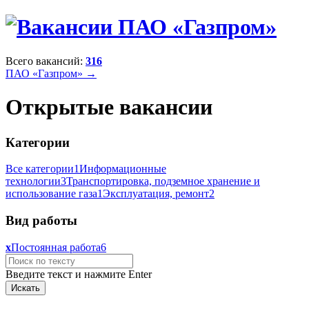
Всего вакансий:
316
ПАО «Газпром» →
Открытые вакансии
Категории
Все категории
1
Информационные
технологии
3
Транспортировка, подземное хранение и
использование газа
1
Эксплуатация, ремонт
2
Вид работы
x
Постоянная работа
6
Введите текст и нажмите Enter