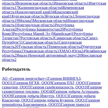
область
3
Воронежская область
1
Ивановская область
1
Иркутская
область
17
Калининградская область
6
Кемеровская
область
1
Краснодарский край
34
Красноярский
край
1
Курганская область
3
Курская область
1
Ленинградская
область
19
Москва
5
Московская область
6
Нижегородская
область
1
Новгородская область
1
Республика
Адыгея
2
Республика Башкортостан
20
Республика
Коми
3
Республика Марий Эл (Марийская)
1
Республика
Татарстан
7
Ростовская область
3
Самарская область
2
Санкт-
Петербург
51
Саратовская область
1
Свердловская
область
20
Тульская область
3
Тюменская область
4
Удмуртская
Республика
1
Ульяновская область
1
ХМАО-Югра
24
Челябинская
область
2
Ямало-Ненецкий автономный округ
20
Ярославская
область
2
Работодатель
АО «Газпром энергосбыт»
1
Газпром ВНИИГАЗ,
ООО
11
Газпром НГХК, ООО
9
Газпром ПХГ, ООО
1
Газпром
газнадзор, ООО
5
Газпром газобезопасность, ООО
10
Газпром
газомоторное топливо, ООО
40
Газпром добыча Астрахань,
ООО
9
Газпром добыча Иркутск, ООО
13
Газпром добыча
Краснодар, ООО
1
Газпром добыча Кузнецк, ООО
1
Газпром
переработка Благовещенск, ООО
55
Газпром трансгаз