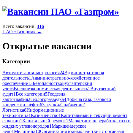
Всего вакансий:
316
ПАО «Газпром» →
Открытые вакансии
Категории
Автоматизация, метрология
24
Административная
деятельность
1
Административно-хозяйственное
обеспечение
13
Безопасность
6
Бухгалтерский
учет
6
Внешнеэкономическая деятельность
1
Внутренний
аудит
1
Все категории
5
Геодезия,
картография
2
Геологоразведка
4
Добыча газа, газового
конденсата, нефти
6
Закупки/Снабжение/
Логистика
8
Информационные
технологии
21
Казначейство
1
Капитальный и текущий ремонт
скважин
1
Капитальный ремонт
1
Маркетинг, переработка газа и
жидких углеводородов
1
Маркшейдерское
дело
1
Медицина
10
Организация взаимодействия с органами