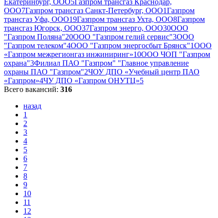
Екатеринбург, ООО
5
Газпром трансгаз Краснодар,
ООО
7
Газпром трансгаз Санкт-Петербург, ООО
1
Газпром
трансгаз Уфа, ООО
19
Газпром трансгаз Ухта, ООО
8
Газпром
трансгаз Югорск, ООО
37
Газпром энерго, ООО
30
ООО
"Газпром Поляна"
20
ООО "Газпром гелий сервис"
3
ООО
"Газпром телеком"
4
ООО "Газпром энергосбыт Брянск"
1
ООО
«Газпром межрегионгаз инжиниринг»
10
ООО ЧОП "Газпром
охрана"
3
Филиал ПАО "Газпром" "Главное управление
охраны ПАО "Газпром"
2
ЧОУ ДПО «Учебный центр ПАО
«Газпром»
4
ЧУ ДПО «Газпром ОНУТЦ»
5
Всего вакансий:
316
назад
1
2
3
4
5
6
7
8
9
10
11
12