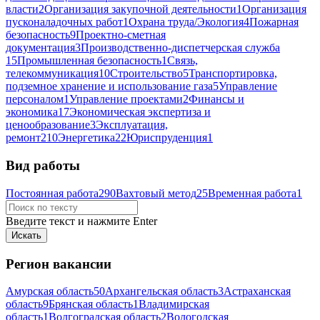
власти
2
Организация закупочной деятельности
1
Организация
пусконаладочных работ
1
Охрана труда/Экология
4
Пожарная
безопасность
9
Проектно-сметная
документация
3
Производственно-диспетчерская служба
15
Промышленная безопасность
1
Связь,
телекоммуникация
10
Строительство
5
Транспортировка,
подземное хранение и использование газа
5
Управление
персоналом
1
Управление проектами
2
Финансы и
экономика
17
Экономическая экспертиза и
ценообразование
3
Эксплуатация,
ремонт
210
Энергетика
22
Юриспруденция
1
Вид работы
Постоянная работа
290
Вахтовый метод
25
Временная работа
1
Введите текст и нажмите Enter
Регион вакансии
Амурская область
50
Архангельская область
3
Астраханская
область
9
Брянская область
1
Владимирская
область
1
Волгоградская область
2
Вологодская