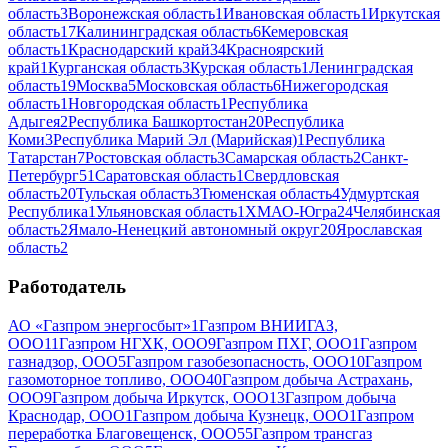
область
3
Воронежская область
1
Ивановская область
1
Иркутская
область
17
Калининградская область
6
Кемеровская
область
1
Краснодарский край
34
Красноярский
край
1
Курганская область
3
Курская область
1
Ленинградская
область
19
Москва
5
Московская область
6
Нижегородская
область
1
Новгородская область
1
Республика
Адыгея
2
Республика Башкортостан
20
Республика
Коми
3
Республика Марий Эл (Марийская)
1
Республика
Татарстан
7
Ростовская область
3
Самарская область
2
Санкт-
Петербург
51
Саратовская область
1
Свердловская
область
20
Тульская область
3
Тюменская область
4
Удмуртская
Республика
1
Ульяновская область
1
ХМАО-Югра
24
Челябинская
область
2
Ямало-Ненецкий автономный округ
20
Ярославская
область
2
Работодатель
АО «Газпром энергосбыт»
1
Газпром ВНИИГАЗ,
ООО
11
Газпром НГХК, ООО
9
Газпром ПХГ, ООО
1
Газпром
газнадзор, ООО
5
Газпром газобезопасность, ООО
10
Газпром
газомоторное топливо, ООО
40
Газпром добыча Астрахань,
ООО
9
Газпром добыча Иркутск, ООО
13
Газпром добыча
Краснодар, ООО
1
Газпром добыча Кузнецк, ООО
1
Газпром
переработка Благовещенск, ООО
55
Газпром трансгаз