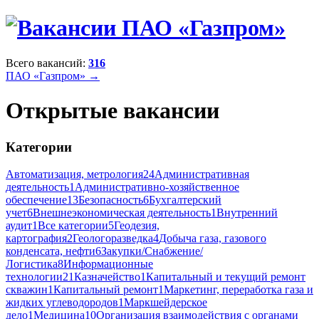
Всего вакансий:
316
ПАО «Газпром» →
Открытые вакансии
Категории
Автоматизация, метрология
24
Административная
деятельность
1
Административно-хозяйственное
обеспечение
13
Безопасность
6
Бухгалтерский
учет
6
Внешнеэкономическая деятельность
1
Внутренний
аудит
1
Все категории
5
Геодезия,
картография
2
Геологоразведка
4
Добыча газа, газового
конденсата, нефти
6
Закупки/Снабжение/
Логистика
8
Информационные
технологии
21
Казначейство
1
Капитальный и текущий ремонт
скважин
1
Капитальный ремонт
1
Маркетинг, переработка газа и
жидких углеводородов
1
Маркшейдерское
дело
1
Медицина
10
Организация взаимодействия с органами