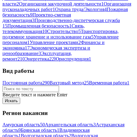
власти
2
Организация закупочной деятельности
1
Организация
пусконаладочных работ
1
Охрана труда/Экология
4
Пожарная
безопасность
9
Проектно-сметная
документация
3
Производственно-диспетчерская служба
15
Промышленная безопасность
1
Связь,
телекоммуникация
10
Строительство
5
Транспортировка,
подземное хранение и использование газа
5
Управление
персоналом
1
Управление проектами
2
Финансы и
экономика
17
Экономическая экспертиза и
ценообразование
3
Эксплуатация,
ремонт
210
Энергетика
22
Юриспруденция
1
Вид работы
Постоянная работа
290
Вахтовый метод
25
Временная работа
1
Введите текст и нажмите Enter
Регион вакансии
Амурская область
50
Архангельская область
3
Астраханская
область
9
Брянская область
1
Владимирская
область
1
Волгоградская область
2
Вологодская