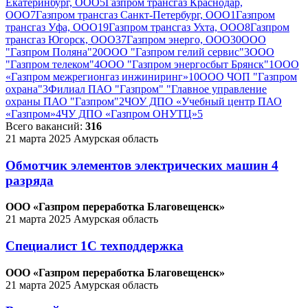
Екатеринбург, ООО
5
Газпром трансгаз Краснодар,
ООО
7
Газпром трансгаз Санкт-Петербург, ООО
1
Газпром
трансгаз Уфа, ООО
19
Газпром трансгаз Ухта, ООО
8
Газпром
трансгаз Югорск, ООО
37
Газпром энерго, ООО
30
ООО
"Газпром Поляна"
20
ООО "Газпром гелий сервис"
3
ООО
"Газпром телеком"
4
ООО "Газпром энергосбыт Брянск"
1
ООО
«Газпром межрегионгаз инжиниринг»
10
ООО ЧОП "Газпром
охрана"
3
Филиал ПАО "Газпром" "Главное управление
охраны ПАО "Газпром"
2
ЧОУ ДПО «Учебный центр ПАО
«Газпром»
4
ЧУ ДПО «Газпром ОНУТЦ»
5
Всего вакансий:
316
21 марта 2025
Амурская область
Обмотчик элементов электрических машин 4
разряда
ООО «Газпром переработка Благовещенск»
21 марта 2025
Амурская область
Специалист 1С техподдержка
ООО «Газпром переработка Благовещенск»
21 марта 2025
Амурская область