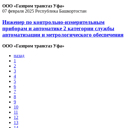
ООО «Газпром трансгаз Уфа»
07 февраля 2025
Республика Башкортостан
Инженер по контрольно-измерительным
приборам и автоматике 2 категории службы
автоматизации и метрологического обеспечения
ООО «Газпром трансгаз Уфа»
назад
1
2
3
4
5
6
7
8
9
10
11
12
13
14