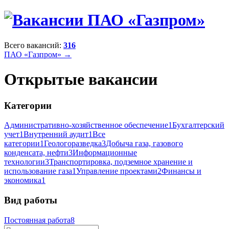
Всего вакансий:
316
ПАО «Газпром» →
Открытые вакансии
Категории
Административно-хозяйственное обеспечение
1
Бухгалтерский
учет
1
Внутренний аудит
1
Все
категории
1
Геологоразведка
3
Добыча газа, газового
конденсата, нефти
3
Информационные
технологии
3
Транспортировка, подземное хранение и
использование газа
1
Управление проектами
2
Финансы и
экономика
1
Вид работы
Постоянная работа
8