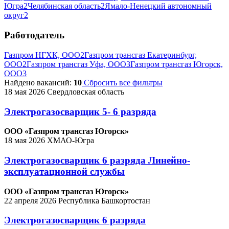
Югра
2
Челябинская область
2
Ямало-Ненецкий автономный
округ
2
Работодатель
Газпром НГХК, ООО
2
Газпром трансгаз Екатеринбург,
ООО
2
Газпром трансгаз Уфа, ООО
3
Газпром трансгаз Югорск,
ООО
3
Найдено вакансий:
10
Сбросить все фильтры
18 мая 2026
Свердловская область
Электрогазосварщик 5- 6 разряда
ООО «Газпром трансгаз Югорск»
18 мая 2026
ХМАО-Югра
Электрогазосварщик 6 разряда Линейно-
эксплуатационной службы
ООО «Газпром трансгаз Югорск»
22 апреля 2026
Республика Башкортостан
Электрогазосварщик 6 разряда