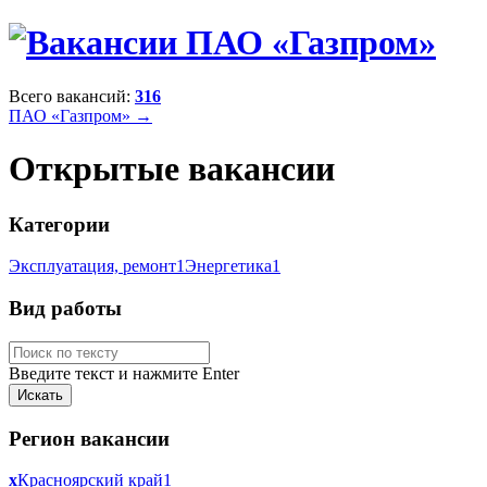
Всего вакансий:
316
ПАО «Газпром» →
Открытые вакансии
Категории
Эксплуатация, ремонт
1
Энергетика
1
Вид работы
Введите текст и нажмите Enter
Регион вакансии
x
Красноярский край
1