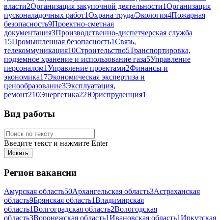
власти
2
Организация закупочной деятельности
1
Организация
пусконаладочных работ
1
Охрана труда/Экология
4
Пожарная
безопасность
9
Проектно-сметная
документация
3
Производственно-диспетчерская служба
15
Промышленная безопасность
1
Связь,
телекоммуникация
10
Строительство
5
Транспортировка,
подземное хранение и использование газа
5
Управление
персоналом
1
Управление проектами
2
Финансы и
экономика
17
Экономическая экспертиза и
ценообразование
3
Эксплуатация,
ремонт
210
Энергетика
22
Юриспруденция
1
Вид работы
Введите текст и нажмите Enter
Регион вакансии
Амурская область
50
Архангельская область
3
Астраханская
область
9
Брянская область
1
Владимирская
область
1
Волгоградская область
2
Вологодская
область
3
Воронежская область
1
Ивановская область
1
Иркутская