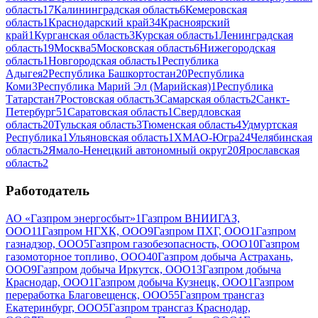
область
17
Калининградская область
6
Кемеровская
область
1
Краснодарский край
34
Красноярский
край
1
Курганская область
3
Курская область
1
Ленинградская
область
19
Москва
5
Московская область
6
Нижегородская
область
1
Новгородская область
1
Республика
Адыгея
2
Республика Башкортостан
20
Республика
Коми
3
Республика Марий Эл (Марийская)
1
Республика
Татарстан
7
Ростовская область
3
Самарская область
2
Санкт-
Петербург
51
Саратовская область
1
Свердловская
область
20
Тульская область
3
Тюменская область
4
Удмуртская
Республика
1
Ульяновская область
1
ХМАО-Югра
24
Челябинская
область
2
Ямало-Ненецкий автономный округ
20
Ярославская
область
2
Работодатель
АО «Газпром энергосбыт»
1
Газпром ВНИИГАЗ,
ООО
11
Газпром НГХК, ООО
9
Газпром ПХГ, ООО
1
Газпром
газнадзор, ООО
5
Газпром газобезопасность, ООО
10
Газпром
газомоторное топливо, ООО
40
Газпром добыча Астрахань,
ООО
9
Газпром добыча Иркутск, ООО
13
Газпром добыча
Краснодар, ООО
1
Газпром добыча Кузнецк, ООО
1
Газпром
переработка Благовещенск, ООО
55
Газпром трансгаз
Екатеринбург, ООО
5
Газпром трансгаз Краснодар,