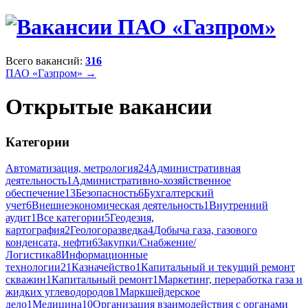
Всего вакансий:
316
ПАО «Газпром» →
Открытые вакансии
Категории
Автоматизация, метрология
24
Административная
деятельность
1
Административно-хозяйственное
обеспечение
13
Безопасность
6
Бухгалтерский
учет
6
Внешнеэкономическая деятельность
1
Внутренний
аудит
1
Все категории
5
Геодезия,
картография
2
Геологоразведка
4
Добыча газа, газового
конденсата, нефти
6
Закупки/Снабжение/
Логистика
8
Информационные
технологии
21
Казначейство
1
Капитальный и текущий ремонт
скважин
1
Капитальный ремонт
1
Маркетинг, переработка газа и
жидких углеводородов
1
Маркшейдерское
дело
1
Медицина
10
Организация взаимодействия с органами