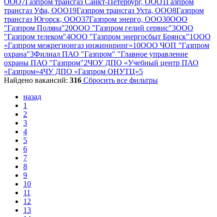
ООО
7
Газпром трансгаз Санкт-Петербург, ООО
1
Газпром
трансгаз Уфа, ООО
19
Газпром трансгаз Ухта, ООО
8
Газпром
трансгаз Югорск, ООО
37
Газпром энерго, ООО
30
ООО
"Газпром Поляна"
20
ООО "Газпром гелий сервис"
3
ООО
"Газпром телеком"
4
ООО "Газпром энергосбыт Брянск"
1
ООО
«Газпром межрегионгаз инжиниринг»
10
ООО ЧОП "Газпром
охрана"
3
Филиал ПАО "Газпром" "Главное управление
охраны ПАО "Газпром"
2
ЧОУ ДПО «Учебный центр ПАО
«Газпром»
4
ЧУ ДПО «Газпром ОНУТЦ»
5
Найдено вакансий:
316
Сбросить все фильтры
назад
1
2
3
4
5
6
7
8
9
10
11
12
13