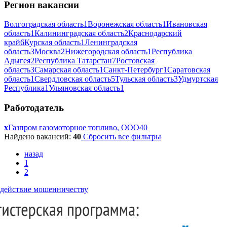
Регион вакансии
Волгоградская область
1
Воронежская область
1
Ивановская
область
1
Калининградская область
2
Краснодарский
край
6
Курская область
1
Ленинградская
область
3
Москва
2
Нижегородская область
1
Республика
Адыгея
2
Республика Татарстан
7
Ростовская
область
3
Самарская область
1
Санкт-Петербург
1
Саратовская
область
1
Свердловская область
5
Тульская область
3
Удмуртская
Республика
1
Ульяновская область
1
Работодатель
x
Газпром газомоторное топливо, ООО
40
Найдено вакансий:
40
Сбросить все фильтры
назад
1
2
действие мошенничеству