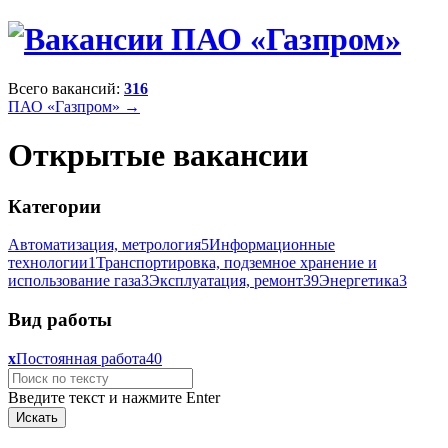
Всего вакансий:
316
ПАО «Газпром» →
Открытые вакансии
Категории
Автоматизация, метрология
5
Информационные
технологии
1
Транспортировка, подземное хранение и
использование газа
3
Эксплуатация, ремонт
39
Энергетика
3
Вид работы
x
Постоянная работа
40
Введите текст и нажмите Enter