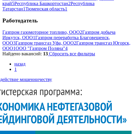
край
5
Республика Башкортостан
2
Республика
Татарстан
1
Тюменская область
1
Работодатель
Газпром газомоторное топливо, ООО
2
Газпром добыча
Иркутск, ООО
1
Газпром переработка Благовещенск,
ООО
3
Газпром трансгаз Уфа, ООО
2
Газпром трансгаз Югорск,
ООО
1
ООО "Газпром Поляна"
4
Найдено вакансий:
13
Сбросить все фильтры
назад
1
действие мошенничеству