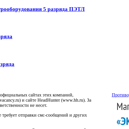
трооборудования 5 разряда ПЭТЛ
зряда
азряда
 официальных сайтах этих компаний,
Противо
ancy.ru) и сайте HeadHunter (www.hh.ru). За
етственности не несет.
е требует отправки смс-сообщений и других