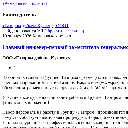
x
Кемеровская область
1
Работодатель
x
Газпром добыча Кузнецк, ООО
1
Найдено вакансий:
1
Сбросить все фильтры
19 января 2026
Кемеровская область
Главный инженер-первый заместитель генеральн
ООО «Газпром добыча Кузнецк»
1
Вакансии компаний Группы «Газпром» размещаются только на
специализированном сайте «Газпром Вакансии» (www.gazpromvac
объявления, размещенные на других сайтах, ПАО «Газпром» отв
Участие в конкурсе на соискание работы в Группе «Газпром» н
финансовых вложений!
Набор персонала на работу в Группу «Газпром» производится 
чему способствует тщательная процедура отбора. Объективное
кандидата, уровне его профессиональных навыков, опыте предш
противоречит части первой статьи 3 раздела I Трудового кодек