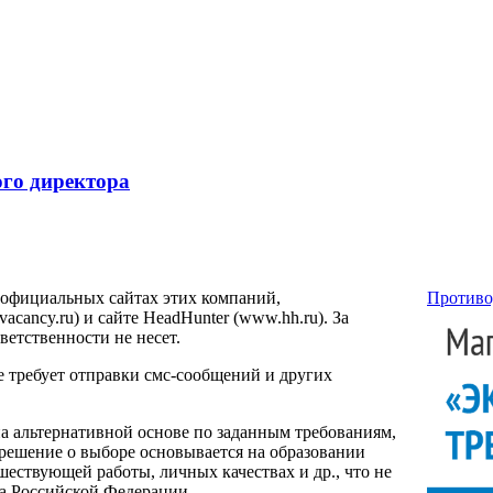
ого директора
 официальных сайтах этих компаний,
Противо
ancy.ru) и сайте HeadHunter (www.hh.ru). За
етственности не несет.
е требует отправки смс-сообщений и других
на альтернативной основе по заданным требованиям,
 решение о выборе основывается на образовании
ествующей работы, личных качествах и др., что не
са Российской Федерации.