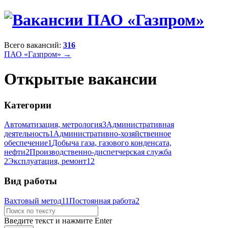
Всего вакансий:
316
ПАО «Газпром» →
Открытые вакансии
Категории
Автоматизация, метрология
3
Административная
деятельность
1
Административно-хозяйственное
обеспечение
1
Добыча газа, газового конденсата,
нефти
2
Производственно-диспетчерская служба
2
Эксплуатация, ремонт
12
Вид работы
Вахтовый метод
11
Постоянная работа
2
Введите текст и нажмите Enter