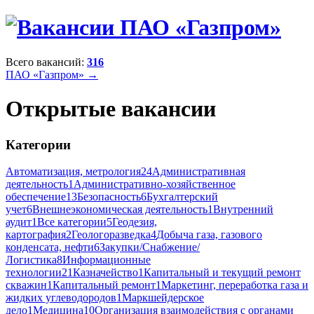
Всего вакансий:
316
ПАО «Газпром» →
Открытые вакансии
Категории
Автоматизация, метрология
24
Административная
деятельность
1
Административно-хозяйственное
обеспечение
13
Безопасность
6
Бухгалтерский
учет
6
Внешнеэкономическая деятельность
1
Внутренний
аудит
1
Все категории
5
Геодезия,
картография
2
Геологоразведка
4
Добыча газа, газового
конденсата, нефти
6
Закупки/Снабжение/
Логистика
8
Информационные
технологии
21
Казначейство
1
Капитальный и текущий ремонт
скважин
1
Капитальный ремонт
1
Маркетинг, переработка газа и
жидких углеводородов
1
Маркшейдерское
дело
1
Медицина
10
Организация взаимодействия с органами