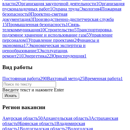
власти
2
Организация закупочной деятельности
1
Организация
пусконаладочных работ
1
Охрана труда/Экология
4
Пожарная
безопасность
9
Проектно-сметная
документация
3
Производственно-диспетчерская служба
15
Промышленная безопасность
1
Связь,
телекоммуникация
10
Строительство
5
Транспортировка,
подземное хранение и использование газа
5
Управление
персоналом
1
Управление проектами
2
Финансы и
экономика
17
Экономическая экспертиза и
ценообразование
3
Эксплуатация,
ремонт
210
Энергетика
22
Юриспруденция
1
Вид работы
Постоянная работа
290
Вахтовый метод
25
Временная работа
1
Введите текст и нажмите Enter
Регион вакансии
Амурская область
50
Архангельская область
3
Астраханская
область
9
Брянская область
1
Владимирская
область
1
Волгоградская область
2
Вологодская