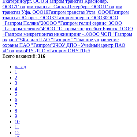
Екатеринбург, ООО
5
Газпром трансгаз Краснодар,
ООО
7
Газпром трансгаз Санкт-Петербург, ООО
1
Газпром
трансгаз Уфа, ООО
19
Газпром трансгаз Ухта, ООО
8
Газпром
трансгаз Югорск, ООО
37
Газпром энерго, ООО
30
ООО
"Газпром Поляна"
20
ООО "Газпром гелий сервис"
3
ООО
"Газпром телеком"
4
ООО "Газпром энергосбыт Брянск"
1
ООО
«Газпром межрегионгаз инжиниринг»
10
ООО ЧОП "Газпром
охрана"
3
Филиал ПАО "Газпром" "Главное управление
охраны ПАО "Газпром"
2
ЧОУ ДПО «Учебный центр ПАО
«Газпром»
4
ЧУ ДПО «Газпром ОНУТЦ»
5
Всего вакансий:
316
назад
1
2
3
4
5
6
7
8
9
10
11
12