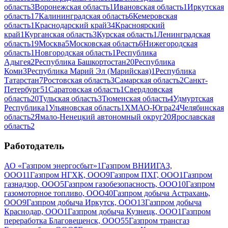
область
3
Воронежская область
1
Ивановская область
1
Иркутская
область
17
Калининградская область
6
Кемеровская
область
1
Краснодарский край
34
Красноярский
край
1
Курганская область
3
Курская область
1
Ленинградская
область
19
Москва
5
Московская область
6
Нижегородская
область
1
Новгородская область
1
Республика
Адыгея
2
Республика Башкортостан
20
Республика
Коми
3
Республика Марий Эл (Марийская)
1
Республика
Татарстан
7
Ростовская область
3
Самарская область
2
Санкт-
Петербург
51
Саратовская область
1
Свердловская
область
20
Тульская область
3
Тюменская область
4
Удмуртская
Республика
1
Ульяновская область
1
ХМАО-Югра
24
Челябинская
область
2
Ямало-Ненецкий автономный округ
20
Ярославская
область
2
Работодатель
АО «Газпром энергосбыт»
1
Газпром ВНИИГАЗ,
ООО
11
Газпром НГХК, ООО
9
Газпром ПХГ, ООО
1
Газпром
газнадзор, ООО
5
Газпром газобезопасность, ООО
10
Газпром
газомоторное топливо, ООО
40
Газпром добыча Астрахань,
ООО
9
Газпром добыча Иркутск, ООО
13
Газпром добыча
Краснодар, ООО
1
Газпром добыча Кузнецк, ООО
1
Газпром
переработка Благовещенск, ООО
55
Газпром трансгаз