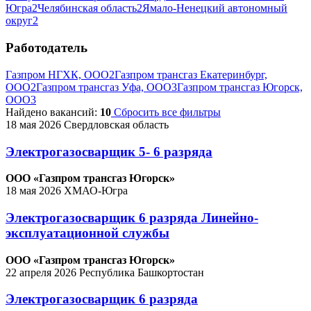
Югра
2
Челябинская область
2
Ямало-Ненецкий автономный
округ
2
Работодатель
Газпром НГХК, ООО
2
Газпром трансгаз Екатеринбург,
ООО
2
Газпром трансгаз Уфа, ООО
3
Газпром трансгаз Югорск,
ООО
3
Найдено вакансий:
10
Сбросить все фильтры
18 мая 2026
Свердловская область
Электрогазосварщик 5- 6 разряда
ООО «Газпром трансгаз Югорск»
18 мая 2026
ХМАО-Югра
Электрогазосварщик 6 разряда Линейно-
эксплуатационной службы
ООО «Газпром трансгаз Югорск»
22 апреля 2026
Республика Башкортостан
Электрогазосварщик 6 разряда