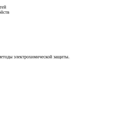
тей
ойств
 методы электрохимической защиты.