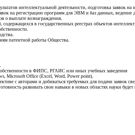
льтатов интеллектуальной деятельности, подготовка заявок на 
аявок на регистрацию программ для ЭВМ и баз данных, ведение д
ов о выплате вознаграждения.
, содержащихся в государственных реестрах объектов интеллект
обственности.
дства.
иям патентной работы Общества.
.
собственности в ФИПС, РГАИС или иных учебных заведения
Microsoft Office (Excel, Word, Power point).
ективе с авторами и добиваться требуемых для подачи заявок св
 готовность развивать свои навыки в новых областях науки буде