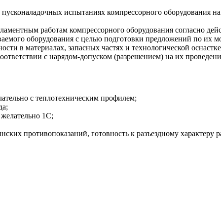
 пусконаладочных испытаниях компрессорного оборудования на 
ламентным работам компрессорного оборудования согласно дей
ваемого оборудования с целью подготовки предложений по их м
ости в материалах, запасных частях и технологической оснастк
ответствии с нарядом-допуском (разрешением) на их проведени
лательно с теплотехническим профилем;
да;
, желательно 1С;
инских противопоказаний, готовность к разъездному характеру р