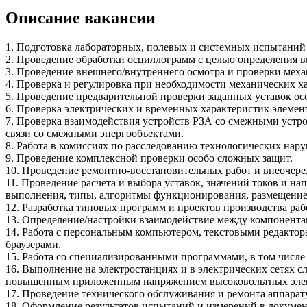
Описание вакансии
1. Подготовка лабораторных, полевых и системных испытаний
2. Проведение обработки осциллограмм с целью определения в
3. Проведение внешнего/внутреннего осмотра и проверки меха
4. Проверка и регулировка при необходимости механических х
5. Проведение предварительной проверки заданных уставок ос
6. Проверка электрических и временных характеристик элеме
7. Проверка взаимодействия устройств РЗА со смежными устр
связи со смежными энергообъектами.
8. Работа в комиссиях по расследованию технологических нар
9. Проведение комплексной проверки особо сложных защит.
10. Проведение ремонтно-восстановительных работ и внеочер
11. Проведение расчета и выбора уставок, значений токов и 
выполнения, типы, алгоритмы функционирования, размещение у
12. Разработка типовых программ и проектов производства раб
13. Определение/настройки взаимодействие между компонента
14. Работа с персональным компьютером, текстовыми редакт
браузерами.
15. Работа со специализированными программами, в том числе
16. Выполнение на электростанциях и в электрических сетях
повышенным приложенным напряжением высоковольтных элект
17. Проведение технического обслуживания и ремонта аппара
18. Оформление результатов испытаний и измерений в докуме