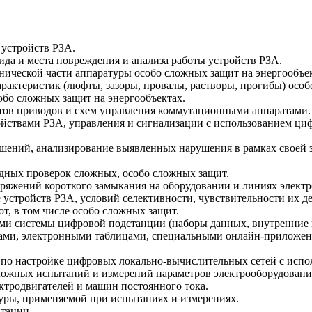
 устройств РЗА.
ида и места повреждения и анализа работы устройств РЗА.
нической части аппаратуры особо сложных защит на энергообъек
арактеристик (люфты, зазоры, провалы, растворы, прогибы) особ
обо сложных защит на энергообъектах.
нтов приводов и схем управления коммутационными аппаратами.
ойствами РЗА, управления и сигнализации с использованием ц
ушений, анализирование выявленных нарушения в рамках своей 
едных проверок сложных, особо сложных защит.
напряжений короткого замыкания на оборудовании и линиях элек
стройств РЗА, условий селективности, чувствительности их де
от, в том числе особо сложных защит.
ми системы цифровой подстанции (наборы данных, внутренние 
орами, электронными таблицами, специальными онлайн-приложе
 по настройке цифровых локально-вычислительных сетей с испо
 сложных испытаний и измерений параметров электрооборудован
родвигателей и машин постоянного тока.
туры, применяемой при испытаниях и измерениях.
нтации.