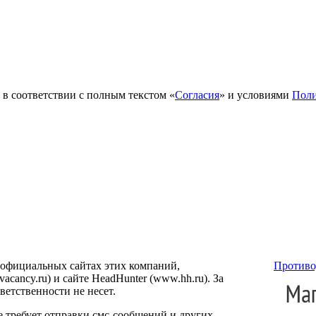
в соответствии с полным текстом «
Согласия
» и условиями
Поли
 официальных сайтах этих компаний,
Противо
ancy.ru) и сайте HeadHunter (www.hh.ru). За
етственности не несет.
е требует отправки смс-сообщений и других