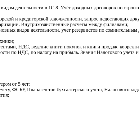
видам деятельности в 1С 8. Учёт доходных договоров по строител
орской и кредиторской задолженности, запрос недостающих доку
таризации. Внутрихозяйственные расчеты между филиалами;
новных видов деятельности, учет резервистов по сомнительным д
ехники;
гентами, НДС, ведение книги покупок и книги продаж, корректи
ности по НДС, по налогу на прибыль. Знания Налогового учета 
ром от 5 лет;
учету, ФСБУ, Плана счетов бухгалтерского учета, Налогового ко
тия;