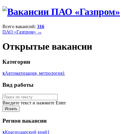
Всего вакансий:
316
ПАО «Газпром» →
Открытые вакансии
Категории
x
Автоматизация, метрология
1
Вид работы
Введите текст и нажмите Enter
Регион вакансии
x
Краснодарский край
1