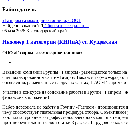
Работодатель
x
Газпром газомоторное топливо, ООО
1
Найдено вакансий:
1
Сбросить все фильтры
05 мая 2026
Краснодарский край
Инженер 1 категории (КИПиА) ст. Кущевская
ООО «Газпром газомоторное топливо»
1
Вакансии компаний Группы «Газпром» размещаются только на
специализированном сайте «Газпром Вакансии» (www.gazpromvac
объявления, размещенные на других сайтах, ПАО «Газпром» отв
Участие в конкурсе на соискание работы в Группе «Газпром» н
финансовых вложений!
Набор персонала на работу в Группу «Газпром» производится 
чему способствует тщательная процедура отбора. Объективное
кандидата, уровне его профессиональных навыков, опыте предш
противоречит части первой статьи 3 раздела I Трудового кодек