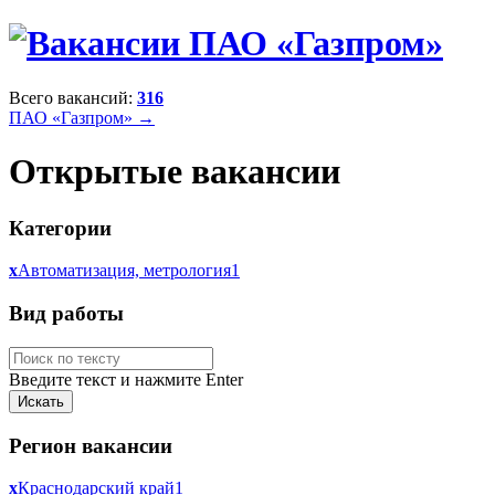
Всего вакансий:
316
ПАО «Газпром» →
Открытые вакансии
Категории
x
Автоматизация, метрология
1
Вид работы
Введите текст и нажмите Enter
Регион вакансии
x
Краснодарский край
1