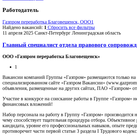
Работодатель
Газпром переработка Благовещенск, ООО
1
Найдено вакансий:
1
Сбросить все фильтры
11 апреля 2025
Санкт-Петербург
Ленинградская область
Главный специалист отдела правового сопровожд
ООО «Газпром переработка Благовещенск»
1
Вакансии компаний Группы «Газпром» размещаются только на
специализированном сайте «Газпром Вакансии» (www.gazpromvac
объявления, размещенные на других сайтах, ПАО «Газпром» отв
Участие в конкурсе на соискание работы в Группе «Газпром» н
финансовых вложений!
Набор персонала на работу в Группу «Газпром» производится 
чему способствует тщательная процедура отбора. Объективное
кандидата, уровне его профессиональных навыков, опыте предш
противоречит части первой статьи 3 раздела I Трудового кодек