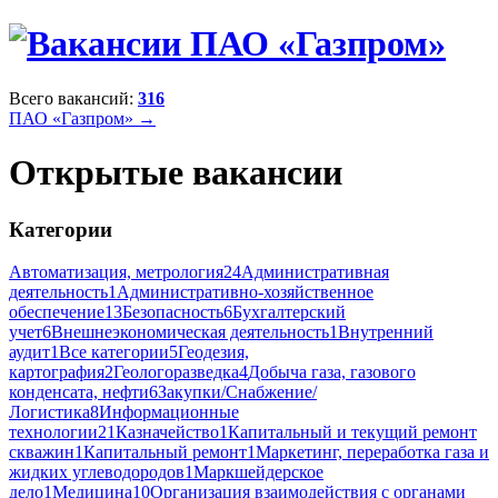
Всего вакансий:
316
ПАО «Газпром» →
Открытые вакансии
Категории
Автоматизация, метрология
24
Административная
деятельность
1
Административно-хозяйственное
обеспечение
13
Безопасность
6
Бухгалтерский
учет
6
Внешнеэкономическая деятельность
1
Внутренний
аудит
1
Все категории
5
Геодезия,
картография
2
Геологоразведка
4
Добыча газа, газового
конденсата, нефти
6
Закупки/Снабжение/
Логистика
8
Информационные
технологии
21
Казначейство
1
Капитальный и текущий ремонт
скважин
1
Капитальный ремонт
1
Маркетинг, переработка газа и
жидких углеводородов
1
Маркшейдерское
дело
1
Медицина
10
Организация взаимодействия с органами