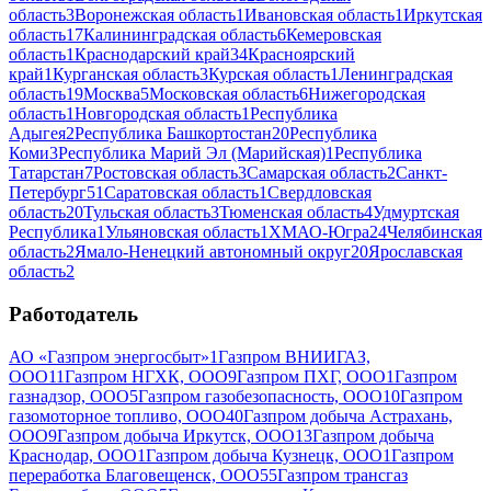
область
3
Воронежская область
1
Ивановская область
1
Иркутская
область
17
Калининградская область
6
Кемеровская
область
1
Краснодарский край
34
Красноярский
край
1
Курганская область
3
Курская область
1
Ленинградская
область
19
Москва
5
Московская область
6
Нижегородская
область
1
Новгородская область
1
Республика
Адыгея
2
Республика Башкортостан
20
Республика
Коми
3
Республика Марий Эл (Марийская)
1
Республика
Татарстан
7
Ростовская область
3
Самарская область
2
Санкт-
Петербург
51
Саратовская область
1
Свердловская
область
20
Тульская область
3
Тюменская область
4
Удмуртская
Республика
1
Ульяновская область
1
ХМАО-Югра
24
Челябинская
область
2
Ямало-Ненецкий автономный округ
20
Ярославская
область
2
Работодатель
АО «Газпром энергосбыт»
1
Газпром ВНИИГАЗ,
ООО
11
Газпром НГХК, ООО
9
Газпром ПХГ, ООО
1
Газпром
газнадзор, ООО
5
Газпром газобезопасность, ООО
10
Газпром
газомоторное топливо, ООО
40
Газпром добыча Астрахань,
ООО
9
Газпром добыча Иркутск, ООО
13
Газпром добыча
Краснодар, ООО
1
Газпром добыча Кузнецк, ООО
1
Газпром
переработка Благовещенск, ООО
55
Газпром трансгаз