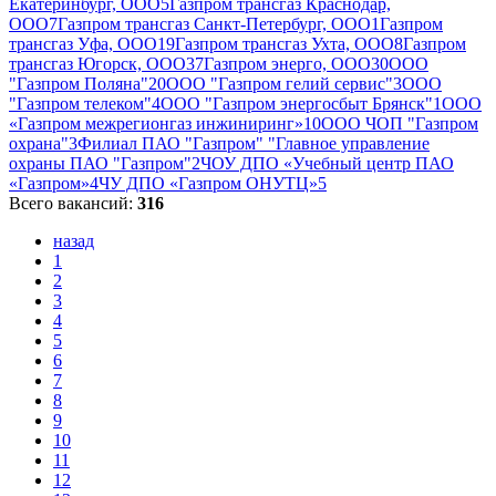
Екатеринбург, ООО
5
Газпром трансгаз Краснодар,
ООО
7
Газпром трансгаз Санкт-Петербург, ООО
1
Газпром
трансгаз Уфа, ООО
19
Газпром трансгаз Ухта, ООО
8
Газпром
трансгаз Югорск, ООО
37
Газпром энерго, ООО
30
ООО
"Газпром Поляна"
20
ООО "Газпром гелий сервис"
3
ООО
"Газпром телеком"
4
ООО "Газпром энергосбыт Брянск"
1
ООО
«Газпром межрегионгаз инжиниринг»
10
ООО ЧОП "Газпром
охрана"
3
Филиал ПАО "Газпром" "Главное управление
охраны ПАО "Газпром"
2
ЧОУ ДПО «Учебный центр ПАО
«Газпром»
4
ЧУ ДПО «Газпром ОНУТЦ»
5
Всего вакансий:
316
назад
1
2
3
4
5
6
7
8
9
10
11
12