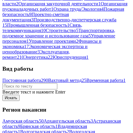
власти
2
Организация закупочной деятельности
1
Организация
пусконаладочных работ
1
Охрана труда/Экология
4
Пожарная
безопасность
9
Проектно-сметная
документация
3
Производственно-диспетчерская служба
15
Промышленная безопасность
1
Связь,
телекоммуникация
10
Строительство
5
Транспортировка,
подземное хранение и использование газа
5
Управление
персоналом
1
Управление проектами
2
Финансы и
экономика
17
Экономическая экспертиза и
ценообразование
3
Эксплуатация,
ремонт
210
Энергетика
22
Юриспруденция
1
Вид работы
Постоянная работа
290
Вахтовый метод
25
Временная работа
1
Введите текст и нажмите Enter
Регион вакансии
Амурская область
50
Архангельская область
3
Астраханская
область
9
Брянская область
1
Владимирская
область
1
Волгоградская область
2
Вологодская