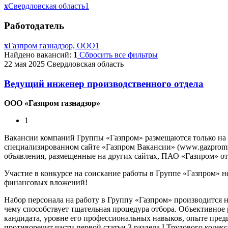
x
Свердловская область
1
Работодатель
x
Газпром газнадзор, ООО
1
Найдено вакансий:
1
Сбросить все фильтры
22 мая 2025
Свердловская область
Ведущий инженер производственного отдела
ООО «Газпром газнадзор»
1
Вакансии компаний Группы «Газпром» размещаются только на
специализированном сайте «Газпром Вакансии» (www.gazpromvac
объявления, размещенные на других сайтах, ПАО «Газпром» отв
Участие в конкурсе на соискание работы в Группе «Газпром» н
финансовых вложений!
Набор персонала на работу в Группу «Газпром» производится 
чему способствует тщательная процедура отбора. Объективное
кандидата, уровне его профессиональных навыков, опыте предш
противоречит части первой статьи 3 раздела I Трудового кодек