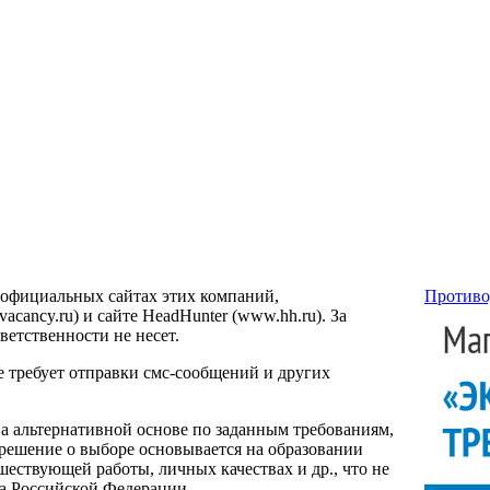
 официальных сайтах этих компаний,
Противо
ancy.ru) и сайте HeadHunter (www.hh.ru). За
етственности не несет.
е требует отправки смс-сообщений и других
на альтернативной основе по заданным требованиям,
 решение о выборе основывается на образовании
ествующей работы, личных качествах и др., что не
са Российской Федерации.