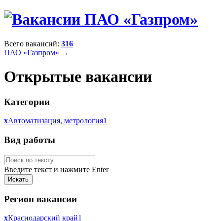
Всего вакансий:
316
ПАО «Газпром» →
Открытые вакансии
Категории
x
Автоматизация, метрология
1
Вид работы
Введите текст и нажмите Enter
Регион вакансии
x
Краснодарский край
1