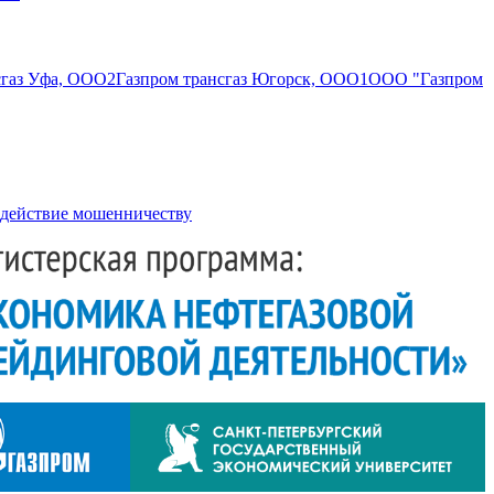
сгаз Уфа, ООО
2
Газпром трансгаз Югорск, ООО
1
ООО "Газпром
действие мошенничеству