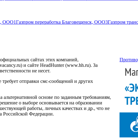
к, ООО
1
Газпром переработка Благовещенск, ООО
3
Газпром тран
 официальных сайтах этих компаний,
Противо
ancy.ru) и сайте HeadHunter (www.hh.ru). За
етственности не несет.
е требует отправки смс-сообщений и других
на альтернативной основе по заданным требованиям,
 решение о выборе основывается на образовании
ествующей работы, личных качествах и др., что не
са Российской Федерации.