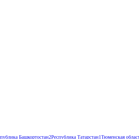
спублика Башкортостан
2
Республика Татарстан
1
Тюменская облас