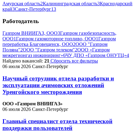
Амурская область
2
Калининградская область
3
Краснодарский
край
3
Санкт-Петербург
13
Работодатель
Газпром ВНИИГАЗ, ООО
3
Газпром газобезопасность,
ООО
1
Газпром газомоторное топливо, ООО
1
Газпром
переработка Благовещенск, ООО
2
ООО "Газпром
Поляна"
2
ООО "Газпром телеком"
2
ООО «Газпром
межрегионгаз инжиниринг»
6
ЧУ ДПО «Газпром ОНУТЦ»
4
Найдено вакансий:
21
Сбросить все фильтры
06 июля 2026
Санкт-Петербург
Научный сотрудник отдела разработки и
эксплуатации ачимовских отложений
Уренгойского месторождения
ООО «Газпром ВНИИГАЗ»
06 июля 2026
Санкт-Петербург
Главный специалист отдела технической
поддержки пользователей