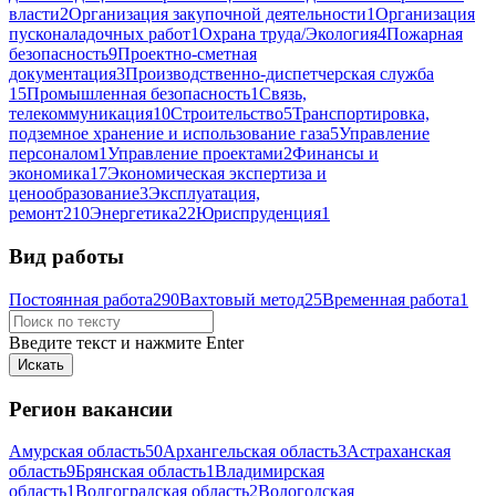
власти
2
Организация закупочной деятельности
1
Организация
пусконаладочных работ
1
Охрана труда/Экология
4
Пожарная
безопасность
9
Проектно-сметная
документация
3
Производственно-диспетчерская служба
15
Промышленная безопасность
1
Связь,
телекоммуникация
10
Строительство
5
Транспортировка,
подземное хранение и использование газа
5
Управление
персоналом
1
Управление проектами
2
Финансы и
экономика
17
Экономическая экспертиза и
ценообразование
3
Эксплуатация,
ремонт
210
Энергетика
22
Юриспруденция
1
Вид работы
Постоянная работа
290
Вахтовый метод
25
Временная работа
1
Введите текст и нажмите Enter
Регион вакансии
Амурская область
50
Архангельская область
3
Астраханская
область
9
Брянская область
1
Владимирская
область
1
Волгоградская область
2
Вологодская