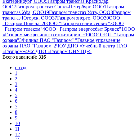
Екатеринбург, ООО
5
Газпром трансгаз Краснодар,
ООО
7
Газпром трансгаз Санкт-Петербург, ООО
1
Газпром
трансгаз Уфа, ООО
19
Газпром трансгаз Ухта, ООО
8
Газпром
трансгаз Югорск, ООО
37
Газпром энерго, ООО
30
ООО
"Газпром Поляна"
20
ООО "Газпром гелий сервис"
3
ООО
"Газпром телеком"
4
ООО "Газпром энергосбыт Брянск"
1
ООО
«Газпром межрегионгаз инжиниринг»
10
ООО ЧОП "Газпром
охрана"
3
Филиал ПАО "Газпром" "Главное управление
охраны ПАО "Газпром"
2
ЧОУ ДПО «Учебный центр ПАО
«Газпром»
4
ЧУ ДПО «Газпром ОНУТЦ»
5
Всего вакансий:
316
назад
1
2
3
4
5
6
7
8
9
10
11
12