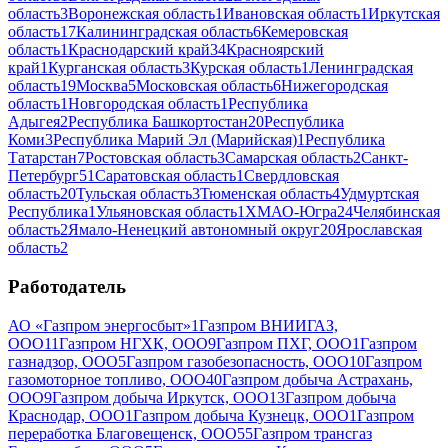
область
3
Воронежская область
1
Ивановская область
1
Иркутская
область
17
Калининградская область
6
Кемеровская
область
1
Краснодарский край
34
Красноярский
край
1
Курганская область
3
Курская область
1
Ленинградская
область
19
Москва
5
Московская область
6
Нижегородская
область
1
Новгородская область
1
Республика
Адыгея
2
Республика Башкортостан
20
Республика
Коми
3
Республика Марий Эл (Марийская)
1
Республика
Татарстан
7
Ростовская область
3
Самарская область
2
Санкт-
Петербург
51
Саратовская область
1
Свердловская
область
20
Тульская область
3
Тюменская область
4
Удмуртская
Республика
1
Ульяновская область
1
ХМАО-Югра
24
Челябинская
область
2
Ямало-Ненецкий автономный округ
20
Ярославская
область
2
Работодатель
АО «Газпром энергосбыт»
1
Газпром ВНИИГАЗ,
ООО
11
Газпром НГХК, ООО
9
Газпром ПХГ, ООО
1
Газпром
газнадзор, ООО
5
Газпром газобезопасность, ООО
10
Газпром
газомоторное топливо, ООО
40
Газпром добыча Астрахань,
ООО
9
Газпром добыча Иркутск, ООО
13
Газпром добыча
Краснодар, ООО
1
Газпром добыча Кузнецк, ООО
1
Газпром
переработка Благовещенск, ООО
55
Газпром трансгаз