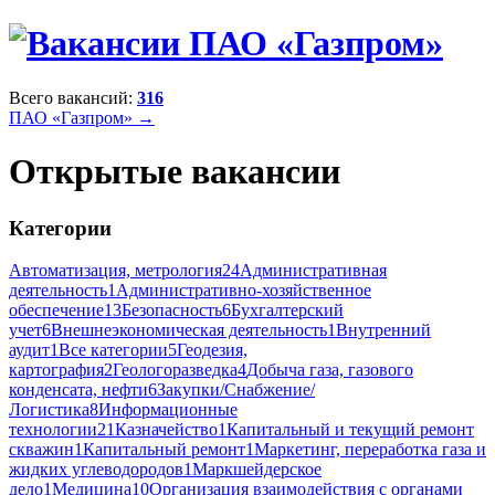
Всего вакансий:
316
ПАО «Газпром» →
Открытые вакансии
Категории
Автоматизация, метрология
24
Административная
деятельность
1
Административно-хозяйственное
обеспечение
13
Безопасность
6
Бухгалтерский
учет
6
Внешнеэкономическая деятельность
1
Внутренний
аудит
1
Все категории
5
Геодезия,
картография
2
Геологоразведка
4
Добыча газа, газового
конденсата, нефти
6
Закупки/Снабжение/
Логистика
8
Информационные
технологии
21
Казначейство
1
Капитальный и текущий ремонт
скважин
1
Капитальный ремонт
1
Маркетинг, переработка газа и
жидких углеводородов
1
Маркшейдерское
дело
1
Медицина
10
Организация взаимодействия с органами