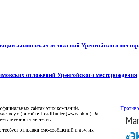
атации ачимовских отложений Уренгойского место
чимовских отложений Уренгойского месторождения
 официальных сайтах этих компаний,
Противо
ancy.ru) и сайте HeadHunter (www.hh.ru). За
етственности не несет.
е требует отправки смс-сообщений и других