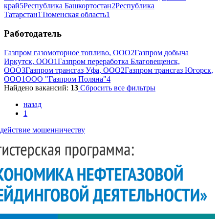
край
5
Республика Башкортостан
2
Республика
Татарстан
1
Тюменская область
1
Работодатель
Газпром газомоторное топливо, ООО
2
Газпром добыча
Иркутск, ООО
1
Газпром переработка Благовещенск,
ООО
3
Газпром трансгаз Уфа, ООО
2
Газпром трансгаз Югорск,
ООО
1
ООО "Газпром Поляна"
4
Найдено вакансий:
13
Сбросить все фильтры
назад
1
действие мошенничеству