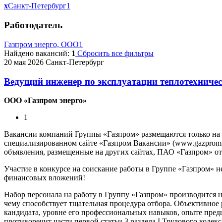
x
Санкт-Петербург
1
Работодатель
Газпром энерго, ООО
1
Найдено вакансий:
1
Сбросить все фильтры
20 мая 2026
Санкт-Петербург
Ведущий инженер по эксплуатации теплотехниче
ООО «Газпром энерго»
1
Вакансии компаний Группы «Газпром» размещаются только на
специализированном сайте «Газпром Вакансии» (www.gazpromvac
объявления, размещенные на других сайтах, ПАО «Газпром» отв
Участие в конкурсе на соискание работы в Группе «Газпром» н
финансовых вложений!
Набор персонала на работу в Группу «Газпром» производится 
чему способствует тщательная процедура отбора. Объективное
кандидата, уровне его профессиональных навыков, опыте предш
противоречит части первой статьи 3 раздела I Трудового кодек