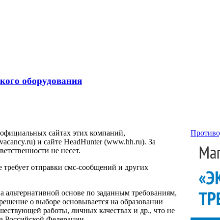
ского оборудования
 официальных сайтах этих компаний,
Противо
ancy.ru) и сайте HeadHunter (www.hh.ru). За
етственности не несет.
е требует отправки смс-сообщений и других
на альтернативной основе по заданным требованиям,
 решение о выборе основывается на образовании
ествующей работы, личных качествах и др., что не
са Российской Федерации.