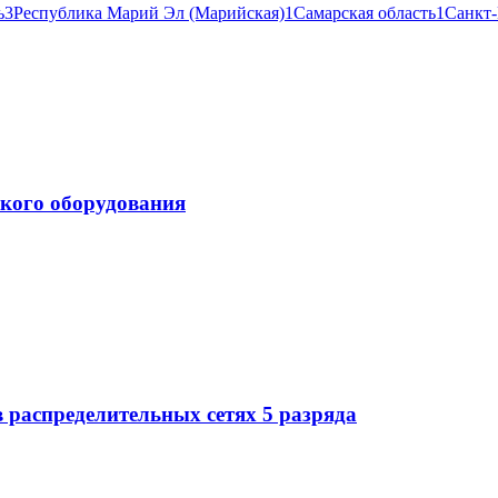
ь
3
Республика Марий Эл (Марийская)
1
Самарская область
1
Санкт-
ского оборудования
распределительных сетях 5 разряда