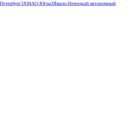
Петербург
3
ХМАО-Югра
3
Ямало-Ненецкий автономный